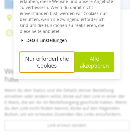
ist beendet.
erlauben, diese Website und unsere Angebote
zu verbessern. Wenn du damit nicht
einverstanden bist, werden wir Cookies nur
Böhmstraße 43
benutzen, wenn sie zwingend erforderlich
94556 Neuschönau
sind um die Funktionen zu realisieren, die
diese Seite anbietet.
Mi, 15. Juli 2026
Beginn:
09:30
Uhr
Detail-Einstellungen
Ende:
18:00
Uhr
Zum Kalender hinzufügen
Nur erforderliche
Alle
Cookies
akzeptieren
Wenn du bereits ein Ticket bestellt
hast
Wenn du den Status und die Details deiner Bestellung
einsehen oder ändern willst, klicke auf den Link in einer der
E-Mails, die wir dir im Bestellvorgang geschickt haben. Wenn
du den Link nicht finden kannst, klicke auf den folgenden
Button, um ein erneutes Zusenden des Links anzufordern.
Link erneut senden