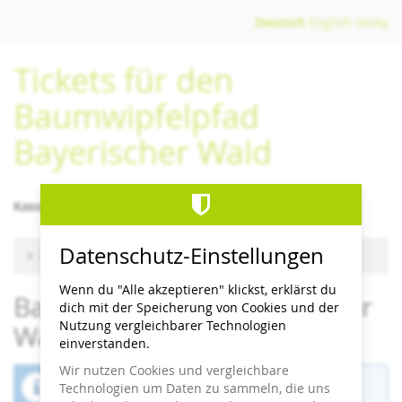
Zum
Deutsch
English
česky
Haupt-
Inhalt
Tickets für den
springen
Baumwipfelpfad
Bayerischer Wald
Kassenschluss/letzter Einlass 1 Stunde vor Schließzeit
Datenschutz-Einstellungen
Zu anderem Termin wechseln
Wenn du "Alle akzeptieren" klickst, erklärst du
Baumwipfelpfad Bayerischer
dich mit der Speicherung von Cookies und der
Nutzung vergleichbarer Technologien
Wald
einverstanden.
Wir nutzen Cookies und vergleichbare
Der Buchungszeitraum für diese Veranstaltung
Technologien um Daten zu sammeln, die uns