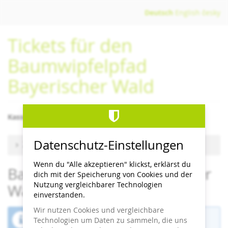
Zum
Deutsch
English
česky
Haupt-
Inhalt
Tickets für den
springen
Baumwipfelpfad
Bayerischer Wald
Kassenschluss/letzter Einlass 1 Stunde vor Schließzeit
Datenschutz-Einstellungen
Zu anderem Termin wechseln
Wenn du "Alle akzeptieren" klickst, erklärst du
Baumwipfelpfad Bayerischer
dich mit der Speicherung von Cookies und der
Nutzung vergleichbarer Technologien
Wald
einverstanden.
Wir nutzen Cookies und vergleichbare
Der Buchungszeitraum für diese Veranstaltung
Technologien um Daten zu sammeln, die uns