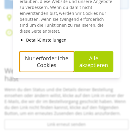
ist beendet.
erlauben, diese Website und unsere Angebote
zu verbessern. Wenn du damit nicht
einverstanden bist, werden wir Cookies nur
Böhmstraße 43
benutzen, wenn sie zwingend erforderlich
94556 Neuschönau
sind um die Funktionen zu realisieren, die
diese Seite anbietet.
Fr, 17. Juli 2026
Beginn:
09:30
Uhr
Detail-Einstellungen
Ende:
18:00
Uhr
Zum Kalender hinzufügen
Nur erforderliche
Alle
Cookies
akzeptieren
Wenn du bereits ein Ticket bestellt
hast
Wenn du den Status und die Details deiner Bestellung
einsehen oder ändern willst, klicke auf den Link in einer der
E-Mails, die wir dir im Bestellvorgang geschickt haben. Wenn
du den Link nicht finden kannst, klicke auf den folgenden
Button, um ein erneutes Zusenden des Links anzufordern.
Link erneut senden