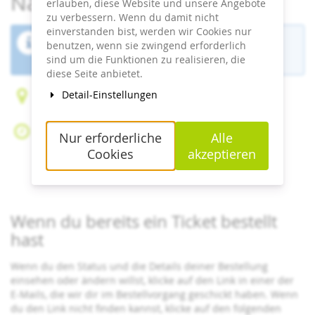
Naturerbe Zentrum Rügen
erlauben, diese Website und unsere Angebote
zu verbessern. Wenn du damit nicht
einverstanden bist, werden wir Cookies nur
Der Buchungszeitraum für diese Veranstaltung
benutzen, wenn sie zwingend erforderlich
ist beendet.
sind um die Funktionen zu realisieren, die
diese Seite anbietet.
Detail-Einstellungen
Forsthaus Prora 1
18609 Ostseebad Binz
So, 12. Juli 2026
Nur erforderliche
Alle
Beginn:
09:30
Uhr
Cookies
akzeptieren
Ende:
18:00
Uhr
Zum Kalender hinzufügen
Wenn du bereits ein Ticket bestellt
hast
Wenn du den Status und die Details deiner Bestellung
einsehen oder ändern willst, klicke auf den Link in einer der
E-Mails, die wir dir im Bestellvorgang geschickt haben. Wenn
du den Link nicht finden kannst, klicke auf den folgenden