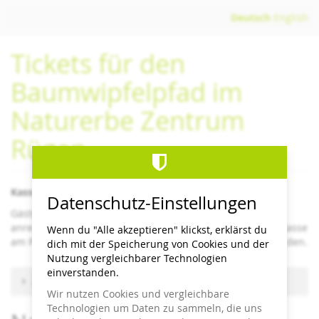
Zum
Deutsch
English
Haupt-
Inhalt
Tickets für den
springen
Baumwipfelpfad im
Naturerbe Zentrum
Rügen
Kassenschluss/letzter Einlass 1 Stunden vor Schließzeit
Datenschutz-Einstellungen
Gäste- bzw. Kurkarten sind im Online-Ticketshop nicht
anrechenbar, sondern können nur direkt an der Eintrittskasse
Wenn du "Alle akzeptieren" klickst, erklärst du
am Pfad im Naturerbe Zentrum Rügen berücksichtigt werden.
dich mit der Speicherung von Cookies und der
Nutzung vergleichbarer Technologien
einverstanden.
Zu anderem Termin wechseln
Wir nutzen Cookies und vergleichbare
Technologien um Daten zu sammeln, die uns