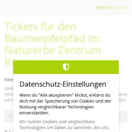
Zum
Deutsch
English
Haupt-
Inhalt
Tickets für den
springen
Baumwipfelpfad im
Naturerbe Zentrum
Rügen
Kassenschluss/letzter Einlass 1 Stunden vor Schließzeit
Datenschutz-Einstellungen
Gäste- bzw. Kurkarten sind im Online-Ticketshop nicht
anrechenbar, sondern können nur direkt an der Eintrittskasse
Wenn du "Alle akzeptieren" klickst, erklärst du
am Pfad im Naturerbe Zentrum Rügen berücksichtigt werden.
dich mit der Speicherung von Cookies und der
Nutzung vergleichbarer Technologien
einverstanden.
Zu anderem Termin wechseln
Wir nutzen Cookies und vergleichbare
Technologien um Daten zu sammeln, die uns