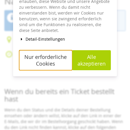
Naturerbe Zentrum Rügen
erlauben, diese Website und unsere Angebote
zu verbessern. Wenn du damit nicht
einverstanden bist, werden wir Cookies nur
Der Buchungszeitraum für diese Veranstaltung
benutzen, wenn sie zwingend erforderlich
ist beendet.
sind um die Funktionen zu realisieren, die
diese Seite anbietet.
Detail-Einstellungen
Forsthaus Prora 1
18609 Ostseebad Binz
Sa, 25. Juli 2026
Nur erforderliche
Alle
Beginn:
09:30
Uhr
Cookies
akzeptieren
Ende:
18:00
Uhr
Zum Kalender hinzufügen
Wenn du bereits ein Ticket bestellt
hast
Wenn du den Status und die Details deiner Bestellung
einsehen oder ändern willst, klicke auf den Link in einer der
E-Mails, die wir dir im Bestellvorgang geschickt haben. Wenn
du den Link nicht finden kannst, klicke auf den folgenden