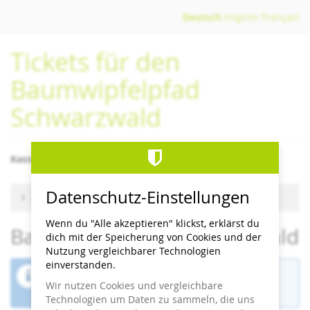
Zum
Deutsch
English
Français
Haupt-
Inhalt
Tickets für den
springen
Baumwipfelpfad
Schwarzwald
Kassenschluss/letzter Einlass 1 Stunde vor Schließzeit
Datenschutz-Einstellungen
Zu anderem Termin wechseln
Wenn du "Alle akzeptieren" klickst, erklärst du
Baumwipfelpfad Schwarzwald
dich mit der Speicherung von Cookies und der
Nutzung vergleichbarer Technologien
einverstanden.
Der Buchungszeitraum für diese Veranstaltung
Wir nutzen Cookies und vergleichbare
ist beendet.
Technologien um Daten zu sammeln, die uns