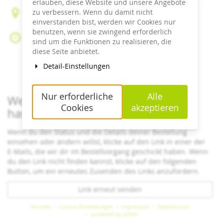
erlauben, diese Website und unsere Angebote
zu verbessern. Wenn du damit nicht
Peter-Liebig-Weg 16 – Sommerberg
einverstanden bist, werden wir Cookies nur
75323 Bad Wildbad
benutzen, wenn sie zwingend erforderlich
Sa, 18. Juli 2026
sind um die Funktionen zu realisieren, die
Beginn:
09:30
Uhr
diese Seite anbietet.
Ende:
18:00
Uhr
Detail-Einstellungen
Zum Kalender hinzufügen
Nur erforderliche
Alle
Wenn du bereits ein Ticket bestellt
Cookies
akzeptieren
hast
Wenn du den Status und die Details deiner Bestellung
einsehen oder ändern willst, klicke auf den Link in einer der
E-Mails, die wir dir im Bestellvorgang geschickt haben. Wenn
du den Link nicht finden kannst, klicke auf den folgenden
Button, um ein erneutes Zusenden des Links anzufordern.
Link erneut senden
Kontakt
Cookie-Einstellungen
Impressum
Datenschutz
powered by pretix