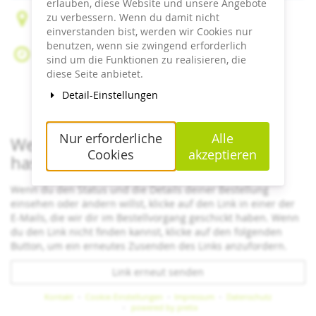
erlauben, diese Website und unsere Angebote
zu verbessern. Wenn du damit nicht
Peter-Liebig-Weg 16 – Sommerberg
einverstanden bist, werden wir Cookies nur
75323 Bad Wildbad
benutzen, wenn sie zwingend erforderlich
Di, 21. Juli 2026
sind um die Funktionen zu realisieren, die
Beginn:
09:30
Uhr
diese Seite anbietet.
Ende:
18:00
Uhr
Detail-Einstellungen
Zum Kalender hinzufügen
Nur erforderliche
Alle
Wenn du bereits ein Ticket bestellt
Cookies
akzeptieren
hast
Wenn du den Status und die Details deiner Bestellung
einsehen oder ändern willst, klicke auf den Link in einer der
E-Mails, die wir dir im Bestellvorgang geschickt haben. Wenn
du den Link nicht finden kannst, klicke auf den folgenden
Button, um ein erneutes Zusenden des Links anzufordern.
Link erneut senden
Kontakt
Cookie-Einstellungen
Impressum
Datenschutz
powered by pretix