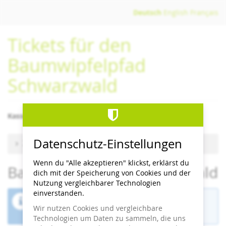
Zum
Deutsch
English
Français
Haupt-
Inhalt
Tickets für den
springen
Baumwipfelpfad
Schwarzwald
Kassenschluss/letzter Einlass 1 Stunde vor Schließzeit
Datenschutz-Einstellungen
Zu anderem Termin wechseln
Wenn du "Alle akzeptieren" klickst, erklärst du
Baumwipfelpfad Schwarzwald
dich mit der Speicherung von Cookies und der
Nutzung vergleichbarer Technologien
einverstanden.
Der Buchungszeitraum für diese Veranstaltung
Wir nutzen Cookies und vergleichbare
ist beendet.
Technologien um Daten zu sammeln, die uns