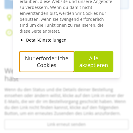
ist beendet.
erlauben, diese Website und unsere Angebote
zu verbessern. Wenn du damit nicht
einverstanden bist, werden wir Cookies nur
Am Bahnhof 12
benutzen, wenn sie zwingend erforderlich
17424 Ostseebad Heringsdorf
sind um die Funktionen zu realisieren, die
diese Seite anbietet.
So, 19. Juli 2026
Beginn:
09:30
Uhr
Detail-Einstellungen
Ende:
18:00
Uhr
Zum Kalender hinzufügen
Nur erforderliche
Alle
Cookies
akzeptieren
Wenn du bereits ein Ticket bestellt
hast
Wenn du den Status und die Details deiner Bestellung
einsehen oder ändern willst, klicke auf den Link in einer der
E-Mails, die wir dir im Bestellvorgang geschickt haben. Wenn
du den Link nicht finden kannst, klicke auf den folgenden
Button, um ein erneutes Zusenden des Links anzufordern.
Link erneut senden