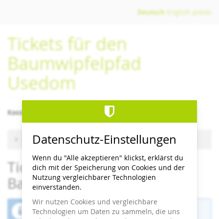
Zum
Deutsch
English
polski
Haupt-
Inhalt
Tickets für den
springen
Baumwipfelpfad
Usedom
Kassenschluss/letzter Einlass 1 Stunde vor Schließzeit
Datenschutz-Einstellungen
Zu anderem Termin wechseln
Wenn du "Alle akzeptieren" klickst, erklärst du
Tickets für den
dich mit der Speicherung von Cookies und der
Nutzung vergleichbarer Technologien
Baumwipfelpfad Usedom
einverstanden.
Wir nutzen Cookies und vergleichbare
Der Buchungszeitraum für diese Veranstaltung
Technologien um Daten zu sammeln, die uns