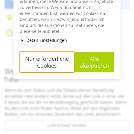
ist beendet.
erlauben, diese Website und unsere Angebote
zu verbessern. Wenn du damit nicht
einverstanden bist, werden wir Cookies nur
Cloef-Atrium
benutzen, wenn sie zwingend erforderlich
66693 Mettlach-Orscholz
sind um die Funktionen zu realisieren, die
diese Seite anbietet.
Mo, 13. Juli 2026
Beginn:
10:00
Uhr
Detail-Einstellungen
Ende:
18:00
Uhr
Zum Kalender hinzufügen
Nur erforderliche
Alle
Cookies
akzeptieren
Wenn du bereits ein Ticket bestellt
hast
Wenn du den Status und die Details deiner Bestellung
einsehen oder ändern willst, klicke auf den Link in einer der
E-Mails, die wir dir im Bestellvorgang geschickt haben. Wenn
du den Link nicht finden kannst, klicke auf den folgenden
Button, um ein erneutes Zusenden des Links anzufordern.
Link erneut senden