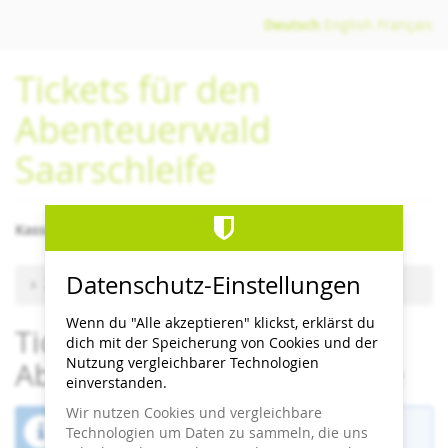
Zum
Deutsch
English
Français
Haupt-
Inhalt
Tickets für den
springen
Abenteuerwald
Saarschleife
Kassenschluss/letzter Einlass 1 Stunde vor Schließzeit
Datenschutz-Einstellungen
Zu anderem Termin wechseln
Wenn du "Alle akzeptieren" klickst, erklärst du
Tickets für den
dich mit der Speicherung von Cookies und der
Nutzung vergleichbarer Technologien
Abenteuerwald Saarschleife
einverstanden.
Wir nutzen Cookies und vergleichbare
Der Buchungszeitraum für diese Veranstaltung
Technologien um Daten zu sammeln, die uns