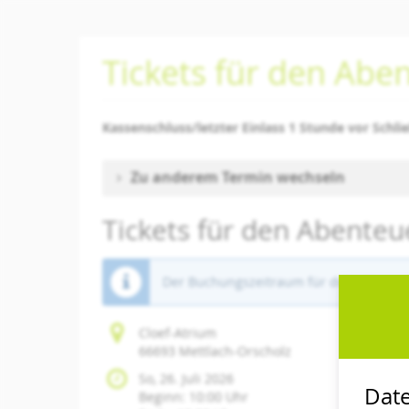
Zum
Haupt-
Inhalt
Tickets für den Abe
springen
Kassenschluss/letzter Einlass 1 Stunde vor Schli
Zu anderem Termin wechseln
Tickets für den Abenteu
Der Buchungszeitraum für diese Veranst
Cloef-Atrium
66693 Mettlach-Orscholz
So, 26. Juli 2026
Date
Beginn:
10:00
Uhr