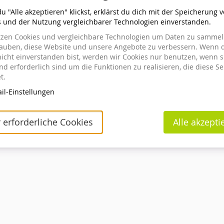
 "Alle akzeptieren" klickst, erklärst du dich mit der Speicherung 
s und der Nutzung vergleichbarer Technologien einverstanden.
tzen Cookies und vergleichbare Technologien um Daten zu sammeln
ellt hast
lauben, diese Website und unsere Angebote zu verbessern. Wenn 
icht einverstanden bist, werden wir Cookies nur benutzen, wenn s
ung einsehen oder ändern willst, klicke auf den Link in
d erforderlich sind um die Funktionen zu realisieren, die diese Se
eschickt haben. Wenn du den Link nicht finden kannst, klicke
t.
den des Links anzufordern.
il-Einstellungen
Kontakt
Cookie-Einstellungen
Impressum
Datenschutz
powered by pretix
 erforderliche Cookies
Alle akzepti