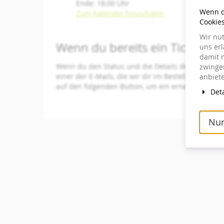
Ende:
18:00
Uhr
Wenn du
Zum Kalender hinzufügen
Cookie
Wir nu
Wenn du bereits ein Ticket best
uns er
damit n
Wenn du den Status und die Details deiner Bestell
zwingen
einer der E-Mails, die wir dir im Bestellvorgang g
anbiete
auf den folgenden Button, um ein erneutes Zusen
Deta
Nur