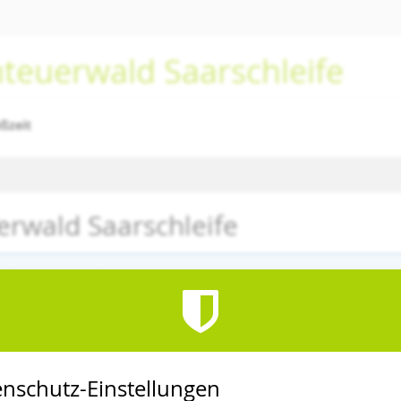
nteuerwald Saarschleife
eßzeit
erwald Saarschleife
altung ist beendet.
nschutz-Einstellungen