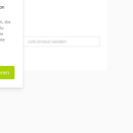
von
, die
du
ie
ite
Link erneut senden
eren