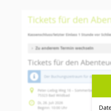
Zum
Haupt-
Inhalt
Tickets für den Ab
springen
Kassenschluss/letzter Einlass 1 Stunde vor Schli
Zu anderem Termin wechseln
Tickets für den Abent
Der Buchungszeitraum für diese Veranst
Peter-Liebig-Weg 16 – Sommerberg
75323 Bad Wildbad
Di, 28. Juli 2026
Date
Beginn:
10:00
Uhr