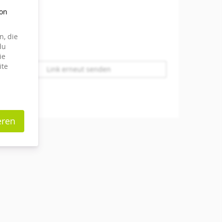
von
, die
du
ie
ite
Link erneut senden
eren