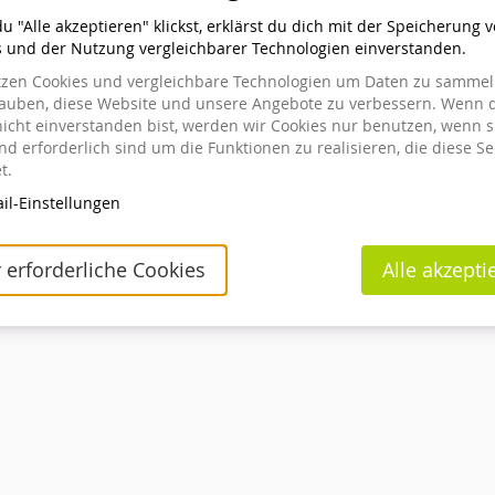
 "Alle akzeptieren" klickst, erklärst du dich mit der Speicherung 
s und der Nutzung vergleichbarer Technologien einverstanden.
tzen Cookies und vergleichbare Technologien um Daten zu sammeln
ellt hast
lauben, diese Website und unsere Angebote zu verbessern. Wenn 
icht einverstanden bist, werden wir Cookies nur benutzen, wenn s
ung einsehen oder ändern willst, klicke auf den Link in
d erforderlich sind um die Funktionen zu realisieren, die diese Se
eschickt haben. Wenn du den Link nicht finden kannst, klicke
t.
den des Links anzufordern.
il-Einstellungen
Kontakt
Cookie-Einstellungen
Impressum
Datenschutz
powered by pretix
 erforderliche Cookies
Alle akzepti