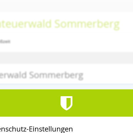
enteuerwald Sommerberg
eßzeit
euerwald Sommerberg
altung ist beendet.
nschutz-Einstellungen