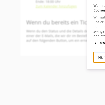
Ende:
18:00
Uhr
Wenn du
Zum Kalender hinzufügen
Cookie
Wir nu
Wenn du bereits ein Ticket best
uns er
damit n
Wenn du den Status und die Details deiner Bestell
zwingen
einer der E-Mails, die wir dir im Bestellvorgang g
anbiete
auf den folgenden Button, um ein erneutes Zusen
Deta
Nur