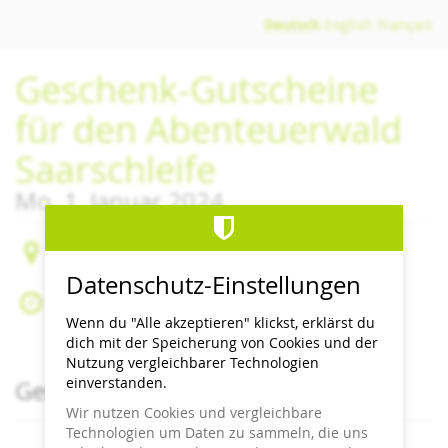
Zum
Deutsch
English
Français
Haupt-
Inhalt
Geschenk-Gutscheine
springen
für den Abenteuerwald
Saarschleife
Mo, 1. Januar 2024
Cloef-Atrium
66693 Mettlach-Orscholz
Datenschutz-Einstellungen
Mo, 1. Januar 2024
Zum Kalender hinzufügen
Wenn du "Alle akzeptieren" klickst, erklärst du
dich mit der Speicherung von Cookies und der
Nutzung vergleichbarer Technologien
Produkte
einverstanden.
Geschenk-Gutscheine
Wir nutzen Cookies und vergleichbare
Technologien um Daten zu sammeln, die uns