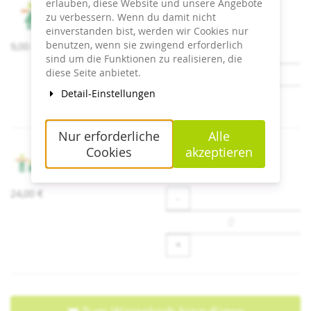
erlauben, diese Website und unsere Angebote
Geschenk-Gutschein Besucher ab 4 Jahre
zu verbessern. Wenn du damit nicht
einverstanden bist, werden wir Cookies nur
benutzen, wenn sie zwingend erforderlich
9,00 €
Menge
-
sind um die Funktionen zu realisieren, die
diese Seite anbietet.
Detail-Einstellungen
+
Nur erforderliche
Alle
Cookies
akzeptieren
Geschenk-Gutschein Familienticket
24,00 €
Menge
-
+