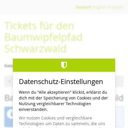
Zum
Deutsch
English
Français
Haupt-
Inhalt
Tickets für den
springen
Baumwipfelpfad
Schwarzwald
Kassenschluss/letzter Einlass 1 Stunde vor Schließzeit
Datenschutz-Einstellungen
Zu anderem Termin wechseln
Wenn du "Alle akzeptieren" klickst, erklärst du
Baumwipfelpfad Schwarzwald
dich mit der Speicherung von Cookies und der
Nutzung vergleichbarer Technologien
einverstanden.
Der Buchungszeitraum für diese Veranstaltung
Wir nutzen Cookies und vergleichbare
ist beendet.
Technologien um Daten zu sammeln, die uns