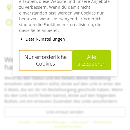
erlauben, diese Website und unsere Angebote
zu verbessern. Wenn du damit nicht
Peter-Liebig-Weg 16 – Sommerberg
einverstanden bist, werden wir Cookies nur
75323 Bad Wildbad
benutzen, wenn sie zwingend erforderlich
Do, 23. Juli 2026
sind um die Funktionen zu realisieren, die
Beginn:
09:30
Uhr
diese Seite anbietet.
Ende:
18:00
Uhr
Detail-Einstellungen
Zum Kalender hinzufügen
Nur erforderliche
Alle
Wenn du bereits ein Ticket bestellt
Cookies
akzeptieren
hast
Wenn du den Status und die Details deiner Bestellung
einsehen oder ändern willst, klicke auf den Link in einer der
E-Mails, die wir dir im Bestellvorgang geschickt haben. Wenn
du den Link nicht finden kannst, klicke auf den folgenden
Button, um ein erneutes Zusenden des Links anzufordern.
Link erneut senden
Kontakt
Cookie-Einstellungen
Impressum
Datenschutz
powered by pretix