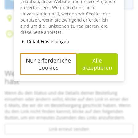
ist beendet.
erlauben, diese Website und unsere Angebote
zu verbessern. Wenn du damit nicht
einverstanden bist, werden wir Cookies nur
Am Bahnhof 12
benutzen, wenn sie zwingend erforderlich
17424 Ostseebad Heringsdorf
sind um die Funktionen zu realisieren, die
diese Seite anbietet.
Do, 23. Juli 2026
Beginn:
09:30
Uhr
Detail-Einstellungen
Ende:
18:00
Uhr
Zum Kalender hinzufügen
Nur erforderliche
Alle
Cookies
akzeptieren
Wenn du bereits ein Ticket bestellt
hast
Wenn du den Status und die Details deiner Bestellung
einsehen oder ändern willst, klicke auf den Link in einer der
E-Mails, die wir dir im Bestellvorgang geschickt haben. Wenn
du den Link nicht finden kannst, klicke auf den folgenden
Button, um ein erneutes Zusenden des Links anzufordern.
Link erneut senden