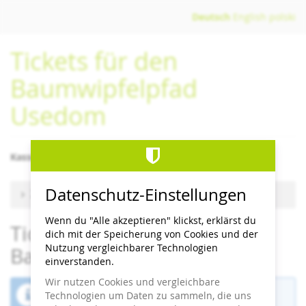
Zum
Deutsch
English
polski
Haupt-
Inhalt
Tickets für den
springen
Baumwipfelpfad
Usedom
Kassenschluss/letzter Einlass 1 Stunde vor Schließzeit
Datenschutz-Einstellungen
Zu anderem Termin wechseln
Wenn du "Alle akzeptieren" klickst, erklärst du
Tickets für den
dich mit der Speicherung von Cookies und der
Nutzung vergleichbarer Technologien
Baumwipfelpfad Usedom
einverstanden.
Wir nutzen Cookies und vergleichbare
Der Buchungszeitraum für diese Veranstaltung
Technologien um Daten zu sammeln, die uns